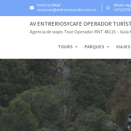
Skip
Envía tu EMail
Whats Ap
reservas@entreriosycafe.com.co
+5731578
to
content
AV ENTRERIOSYCAFE OPERADOR TURÍS
Agencia de viajes Tour Operador RNT 48115 – Guía
TOURS
PARQUES
VIAJES