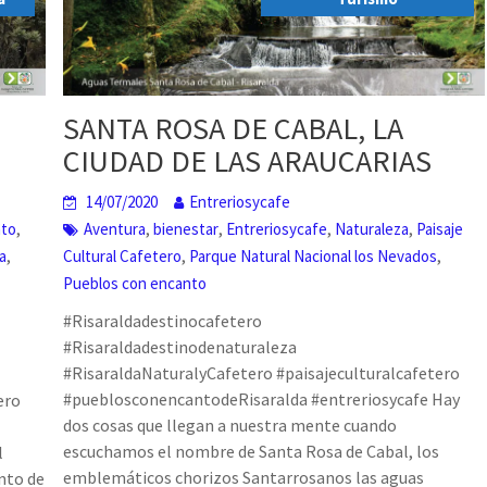
SANTA ROSA DE CABAL, LA
CIUDAD DE LAS ARAUCARIAS
14/07/2020
Entreriosycafe
,
,
,
,
,
Aventura
bienestar
Entreriosycafe
Naturaleza
Paisaje
nto
,
,
,
Cultural Cafetero
Parque Natural Nacional los Nevados
a
Pueblos con encanto
#Risaraldadestinocafetero
#Risaraldadestinodenaturaleza
#RisaraldaNaturalyCafetero #paisajeculturalcafetero
#pueblosconencantodeRisaralda #entreriosycafe Hay
ero
dos cosas que llegan a nuestra mente cuando
escuchamos el nombre de Santa Rosa de Cabal, los
l
emblemáticos chorizos Santarrosanos las aguas
nto de