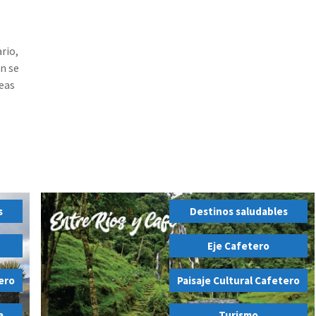
rio,
ón se
eas
s
Destinos saludables
,
Eje Cafetero
,
tero
Paisaje Cultural Cafetero
,
a
Turismo