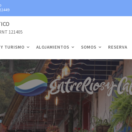
p
22449
TICO
 RNT 121405
 Y TURISMO
ALOJAMIENTOS
SOMOS
RESERVA