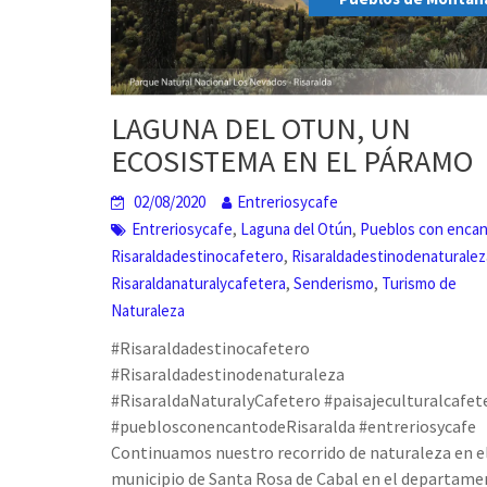
LAGUNA DEL OTUN, UN
ECOSISTEMA EN EL PÁRAMO
02/08/2020
Entreriosycafe
,
,
Entreriosycafe
Laguna del Otún
Pueblos con enca
,
Risaraldadestinocafetero
Risaraldadestinodenaturalez
,
,
Risaraldanaturalycafetera
Senderismo
Turismo de
Naturaleza
#Risaraldadestinocafetero
#Risaraldadestinodenaturaleza
#RisaraldaNaturalyCafetero #paisajeculturalcafet
#pueblosconencantodeRisaralda #entreriosycafe
Continuamos nuestro recorrido de naturaleza en e
municipio de Santa Rosa de Cabal en el departame