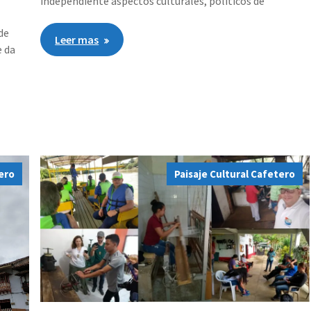
independiente aspectos culturales, políticos de
de
Leer mas
e da
tero
Paisaje Cultural Cafetero