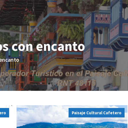
s con encanto
 encanto
tero
Paisaje Cultural Cafetero