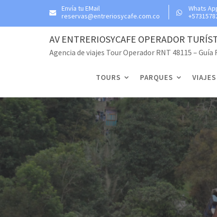
Skip
Envía tu EMail
Whats Ap
reservas@entreriosycafe.com.co
+5731578
to
content
AV ENTRERIOSYCAFE OPERADOR TURÍS
Agencia de viajes Tour Operador RNT 48115 – Guía
TOURS
PARQUES
VIAJES