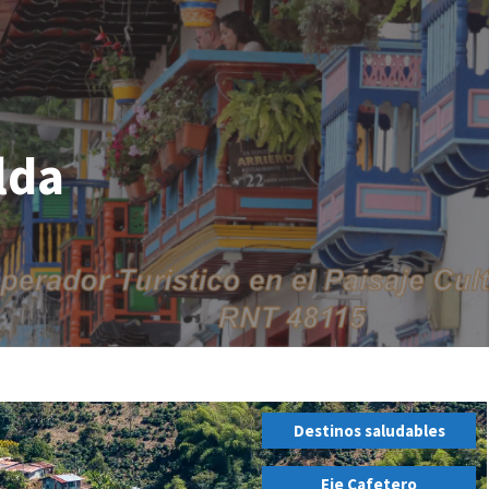
lda
Destinos saludables
,
Eje Cafetero