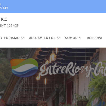
p
22449
TICO
 RNT 121405
 Y TURISMO
ALOJAMIENTOS
SOMOS
RESERVA