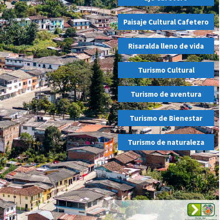
,
Paisaje Cultural Cafetero
,
Risaralda lleno de vida
,
Turismo Cultural
,
Turismo de aventura
,
Turismo de Bienestar
,
Turismo de naturaleza