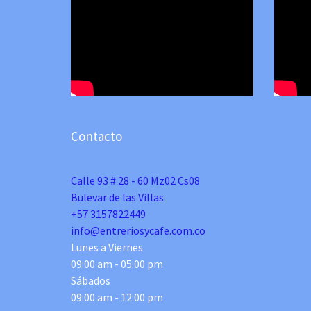
Contacto
Calle 93 # 28 - 60 Mz02 Cs08
Bulevar de las Villas
+57 3157822449
info@entreriosycafe.com.co
Lunes a Viernes
09:00 am - 05:00 pm
Sábados
09:00 am - 12:00 pm