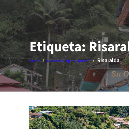
Etiqueta:
Risara
Risaralda
Home
Nuestro Blog “Viajeros”