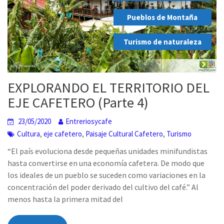
,
Pueblos de Montaña
,
Turismo de naturaleza
EXPLORANDO EL TERRITORIO DEL
EJE CAFETERO (Parte 4)
23/05/2020
Entreriosycafe
,
,
,
Cultura
eje cafetero
Paisaje Cultural Cafetero
Turismo
“El país evoluciona desde pequeñas unidades minifundistas
hasta convertirse en una economía cafetera. De modo que
los ideales de un pueblo se suceden como variaciones en la
concentración del poder derivado del cultivo del café.” Al
menos hasta la primera mitad del