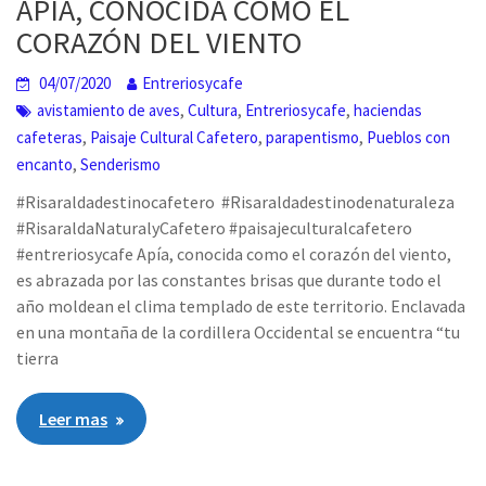
APIA, CONOCIDA COMO EL
CORAZÓN DEL VIENTO
04/07/2020
Entreriosycafe
,
,
,
avistamiento de aves
Cultura
Entreriosycafe
haciendas
,
,
,
cafeteras
Paisaje Cultural Cafetero
parapentismo
Pueblos con
,
encanto
Senderismo
#Risaraldadestinocafetero #Risaraldadestinodenaturaleza
#RisaraldaNaturalyCafetero #paisajeculturalcafetero
#entreriosycafe Apía, conocida como el corazón del viento,
es abrazada por las constantes brisas que durante todo el
año moldean el clima templado de este territorio. Enclavada
en una montaña de la cordillera Occidental se encuentra “tu
tierra
Leer mas