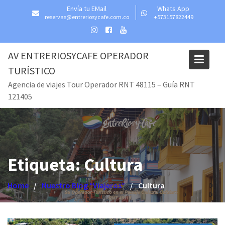
Skip
Envía tu EMail
Whats App
to
reservas@entreriosycafe.com.co
+573157822449
content
AV ENTRERIOSYCAFE OPERADOR
TURÍSTICO
Agencia de viajes Tour Operador RNT 48115 – Guía RNT
121405
Etiqueta:
Cultura
Home
Nuestro Blog “Viajeros”
Cultura