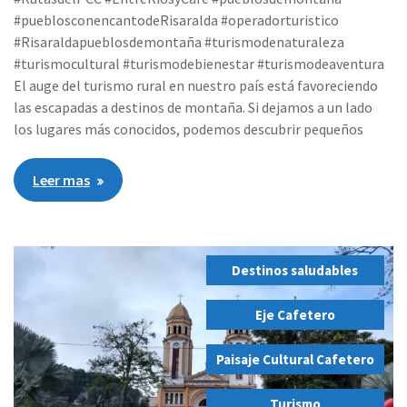
#pueblosconencantodeRisaralda #operadorturistico
#Risaraldapueblosdemontaña #turismodenaturaleza
#turismocultural #turismodebienestar #turismodeaventura
El auge del turismo rural en nuestro país está favoreciendo
las escapadas a destinos de montaña. Si dejamos a un lado
los lugares más conocidos, podemos descubrir pequeños
Leer mas
Destinos saludables
,
Eje Cafetero
,
Paisaje Cultural Cafetero
,
Turismo