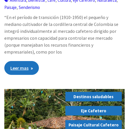
Aventura
bienestar
cafe
Cultura
eje cafetero
Naturaleza
,
Paisaje
Senderismo
“En el período de transición (1910-1950) el pequeño y
mediano cultivador de la cordillera central de Colombia se
integró individualmente al mercado cafetero dirigido por
empresarios con capacidad para controlar ese mercado
(porque manejaban los recursos financieros y
empresariales), como por los
Leer mas
Destinos saludables
,
Eje Cafetero
,
Paisaje Cultural Cafetero