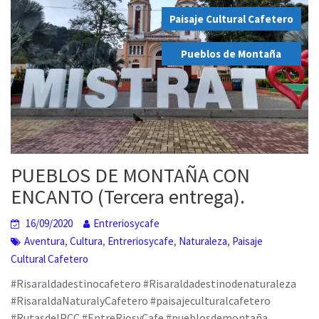
,
Paisaje Cultural Cafetero
,
Pueblos de Montaña
PUEBLOS DE MONTAÑA CON
ENCANTO (Tercera entrega).
16/09/2020
Entreriosycafe
,
,
,
,
Aventura
Cultura
Entreriosycafe
Naturaleza
Paisaje
Cultural Cafetero
#Risaraldadestinocafetero #Risaraldadestinodenaturaleza
#RisaraldaNaturalyCafetero #paisajeculturalcafetero
#RutasdelPCC #EntreRiosyCafe #pueblosdemontaña