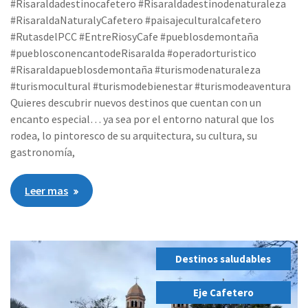
#Risaraldadestinocafetero #Risaraldadestinodenaturaleza
#RisaraldaNaturalyCafetero #paisajeculturalcafetero
#RutasdelPCC #EntreRiosyCafe #pueblosdemontaña
#pueblosconencantodeRisaralda #operadorturistico
#Risaraldapueblosdemontaña #turismodenaturaleza
#turismocultural #turismodebienestar #turismodeaventura
Quieres descubrir nuevos destinos que cuentan con un
encanto especial… ya sea por el entorno natural que los
rodea, lo pintoresco de su arquitectura, su cultura, su
gastronomía,
Leer mas
Destinos saludables
,
Eje Cafetero