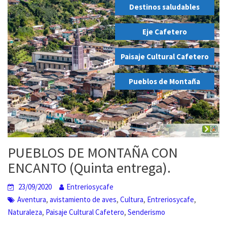
Destinos saludables
,
Eje Cafetero
,
Paisaje Cultural Cafetero
,
Pueblos de Montaña
PUEBLOS DE MONTAÑA CON
ENCANTO (Quinta entrega).
23/09/2020
Entreriosycafe
,
,
,
,
Aventura
avistamiento de aves
Cultura
Entreriosycafe
,
,
Naturaleza
Paisaje Cultural Cafetero
Senderismo