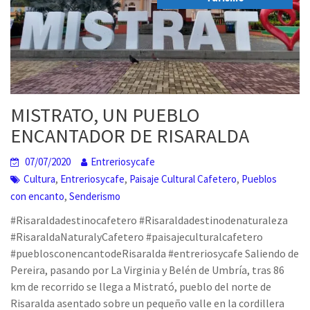
MISTRATO, UN PUEBLO
ENCANTADOR DE RISARALDA
07/07/2020
Entreriosycafe
,
,
,
Cultura
Entreriosycafe
Paisaje Cultural Cafetero
Pueblos
,
con encanto
Senderismo
#Risaraldadestinocafetero #Risaraldadestinodenaturaleza
#RisaraldaNaturalyCafetero #paisajeculturalcafetero
#pueblosconencantodeRisaralda #entreriosycafe Saliendo de
Pereira, pasando por La Virginia y Belén de Umbría, tras 86
km de recorrido se llega a Mistrató, pueblo del norte de
Risaralda asentado sobre un pequeño valle en la cordillera