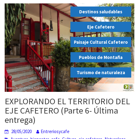
Destinos saludables
,
Eje Cafetero
,
Paisaje Cultural Cafetero
,
Pueblos de Montaña
,
Turismo de naturaleza
EXPLORANDO EL TERRITORIO DEL
EJE CAFETERO (Parte 6- Última
entrega)
28/05/2020
Entreriosycafe
,
,
,
,
,
,