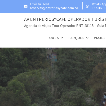
Skip
Envía tu EMail
Whats Ap
reservas@entreriosycafe.com.co
+5731578
to
content
AV ENTRERIOSYCAFE OPERADOR TURÍS
Agencia de viajes Tour Operador RNT 48115 – Guía
TOURS
PARQUES
VIAJES