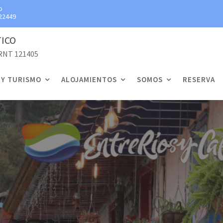
p
22449
TICO
 RNT 121405
 Y TURISMO
ALOJAMIENTOS
SOMOS
RESERVA