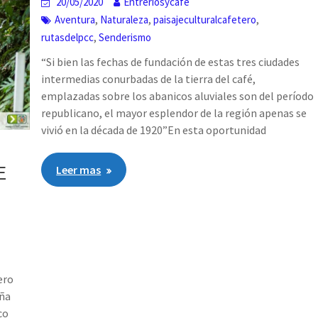
20/05/2020
Entreriosycafe
,
,
,
Aventura
Naturaleza
paisajeculturalcafetero
,
rutasdelpcc
Senderismo
“Si bien las fechas de fundación de estas tres ciudades
intermedias conurbadas de la tierra del café,
emplazadas sobre los abanicos aluviales son del período
republicano, el mayor esplendor de la región apenas se
vivió en la década de 1920”En esta oportunidad
E
Leer mas
ero
ña
co