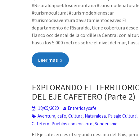
#Risaraldapueblosdemontaña #turismodenatural
#turismocultural #turismodebienestar
#turismodeaventura #avistamientodeaves El
departamento de Risaralda, tiene cobertura desde 
flanco occidental de la cordillera Central con altur
hasta los 5.000 metros sobre el nivel del mar, hasta
Leer mas
EXPLORANDO EL TERRITORI
DEL EJE CAFETERO (Parte 2)
18/05/2020
Entreriosycafe
,
,
,
,
Aventura
cafe
Cultura
Naturaleza
Paisaje Cultural
,
,
Cafetero
Pueblos con encanto
Senderismo
El Eje cafetero es el segundo destino del País, pero