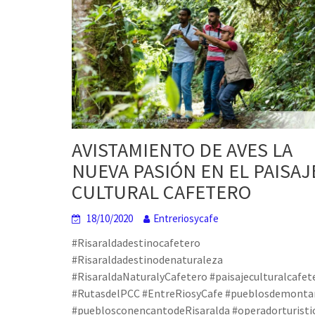
AVISTAMIENTO DE AVES LA
NUEVA PASIÓN EN EL PAISAJ
CULTURAL CAFETERO
18/10/2020
Entreriosycafe
#Risaraldadestinocafetero
#Risaraldadestinodenaturaleza
#RisaraldaNaturalyCafetero #paisajeculturalcafet
#RutasdelPCC #EntreRiosyCafe #pueblosdemonta
#pueblosconencantodeRisaralda #operadorturisti