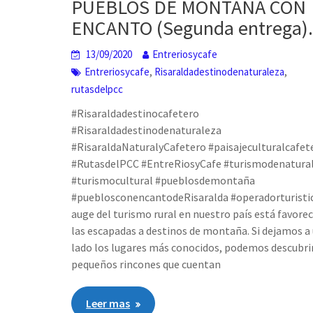
PUEBLOS DE MONTAÑA CON
ENCANTO (Segunda entrega)
13/09/2020
Entreriosycafe
,
,
Entreriosycafe
Risaraldadestinodenaturaleza
rutasdelpcc
#Risaraldadestinocafetero
#Risaraldadestinodenaturaleza
#RisaraldaNaturalyCafetero #paisajeculturalcafet
#RutasdelPCC #EntreRiosyCafe #turismodenatura
#turismocultural #pueblosdemontaña
#pueblosconencantodeRisaralda #operadorturistic
auge del turismo rural en nuestro país está favore
las escapadas a destinos de montaña. Si dejamos a
lado los lugares más conocidos, podemos descubri
pequeños rincones que cuentan
Leer mas