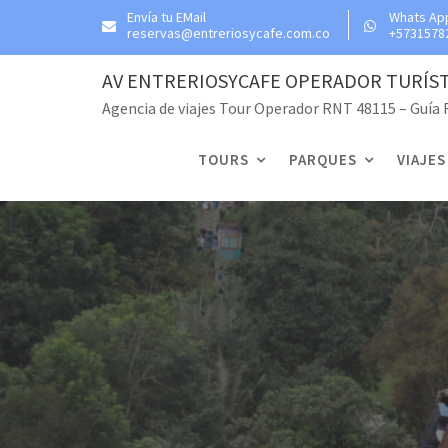
Skip
Envía tu EMail
Whats Ap
reservas@entreriosycafe.com.co
+5731578
to
content
AV ENTRERIOSYCAFE OPERADOR TURÍS
Agencia de viajes Tour Operador RNT 48115 – Guía
TOURS
PARQUES
VIAJES