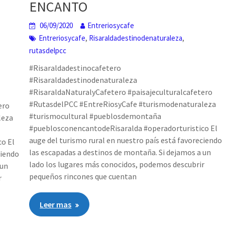
ENCANTO
.
06/09/2020
Entreriosycafe
,
,
Entreriosycafe
Risaraldadestinodenaturaleza
rutasdelpcc
#Risaraldadestinocafetero
#Risaraldadestinodenaturaleza
#RisaraldaNaturalyCafetero #paisajeculturalcafetero
#RutasdelPCC #EntreRiosyCafe #turismodenaturaleza
ero
#turismocultural #pueblosdemontaña
leza
#pueblosconencantodeRisaralda #operadorturistico El
auge del turismo rural en nuestro país está favoreciendo
o El
las escapadas a destinos de montaña. Si dejamos a un
ciendo
lado los lugares más conocidos, podemos descubrir
 un
pequeños rincones que cuentan
r
Leer mas