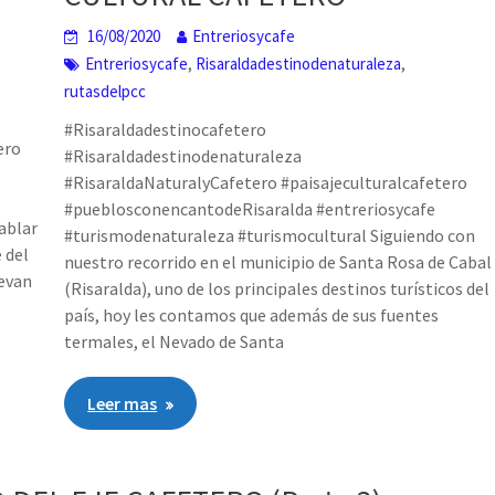
16/08/2020
Entreriosycafe
,
,
Entreriosycafe
Risaraldadestinodenaturaleza
rutasdelpcc
#Risaraldadestinocafetero
ero
#Risaraldadestinodenaturaleza
#RisaraldaNaturalyCafetero #paisajeculturalcafetero
#pueblosconencantodeRisaralda #entreriosycafe
hablar
#turismodenaturaleza #turismocultural Siguiendo con
 del
nuestro recorrido en el municipio de Santa Rosa de Cabal
levan
(Risaralda), uno de los principales destinos turísticos del
país, hoy les contamos que además de sus fuentes
termales, el Nevado de Santa
Leer mas