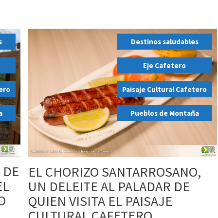
s
Destinos saludables
,
Eje Cafetero
,
tero
Paisaje Cultural Cafetero
,
a
Pueblos de Montaña
É DE
EL CHORIZO SANTARROSANO,
EL
UN DELEITE AL PALADAR DE
O
QUIEN VISITA EL PAISAJE
CULTURAL CAFETERO