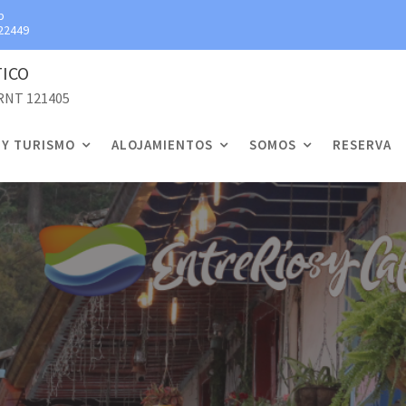
p
22449
TICO
 RNT 121405
 Y TURISMO
ALOJAMIENTOS
SOMOS
RESERVA