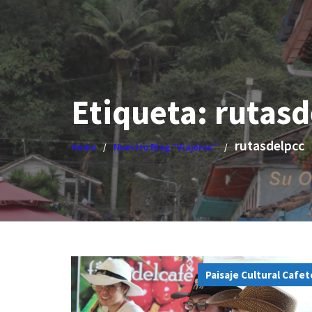
Etiqueta:
rutasd
rutasdelpcc
Home
Nuestro Blog “Viajeros”
Paisaje Cultural Cafe