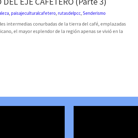
DEL EJE CAFETERO (Parte 3)
,
,
,
aleza
paisajeculturalcafetero
rutasdelpcc
Senderismo
ades intermedias conurbadas de la tierra del café, emplazadas
icano, el mayor esplendor de la región apenas se vivió en la