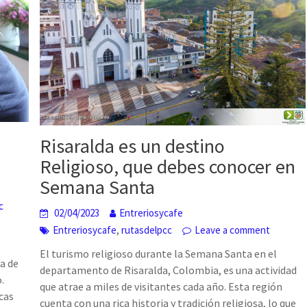
Risaralda es un destino
Religioso, que debes conocer en
Semana Santa
c
02/04/2023
Entreriosycafe
,
Entreriosycafe
rutasdelpcc
Leave a comment
El turismo religioso durante la Semana Santa en el
na de
departamento de Risaralda, Colombia, es una actividad
.
que atrae a miles de visitantes cada año. Esta región
cas
cuenta con una rica historia y tradición religiosa, lo que