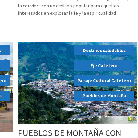
la convierte en un destino popular para aquellos
interesados en explorar la fe y la espiritualidad.
s
Destinos saludables
,
Eje Cafetero
,
tero
Paisaje Cultural Cafetero
,
a
Pueblos de Montaña
PUEBLOS DE MONTAÑA CON