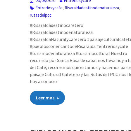
23/08/2020
Entreriosycafe
,
,
Entreriosycafe
Risaraldadestinodenaturaleza
rutasdelpcc
#Risaraldadestinocafetero
#Risaraldadestinodenaturaleza
#RisaraldaNaturalyCafetero #paisajeculturalcafet
#pueblosconencantodeRisaralda #entreriosycafe
#turismodenaturaleza #turismocultural Nuestro
recorrido por Santa Rosa de cabal nos lleva hoy a 
del Café, recorremos que estamos y hacemos parte
paisaje Cultural Cafetero y las Rutas del PCC nos l
hoy a conocer
Leer mas