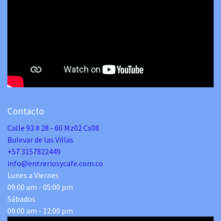
Contacto
Calle 93 # 28 - 60 Mz02 Cs08
Bulevar de las Villas
+57 3157822449
info@entreriosycafe.com.co
Lunes a Viernes
09:00 am - 05:00 pm
Sábados
09:00 am - 12:00 pm