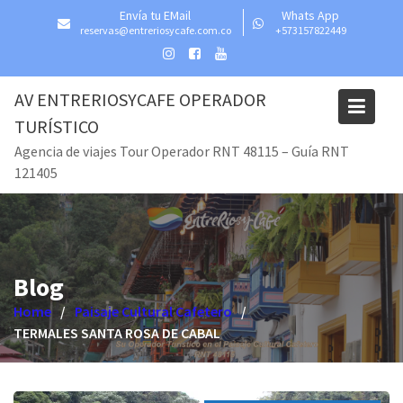
Skip
Envía tu EMail
Whats App
to
reservas@entreriosycafe.com.co
+573157822449
content
AV ENTRERIOSYCAFE OPERADOR
TURÍSTICO
Agencia de viajes Tour Operador RNT 48115 – Guía RNT
121405
Blog
Home
Paisaje Cultural Cafetero
TERMALES SANTA ROSA DE CABAL