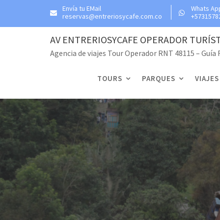
Skip
Envía tu EMail
Whats Ap
reservas@entreriosycafe.com.co
+5731578
to
content
AV ENTRERIOSYCAFE OPERADOR TURÍS
Agencia de viajes Tour Operador RNT 48115 – Guía
TOURS
PARQUES
VIAJES