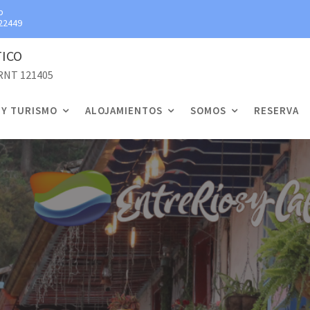
p
22449
TICO
 RNT 121405
 Y TURISMO
ALOJAMIENTOS
SOMOS
RESERVA