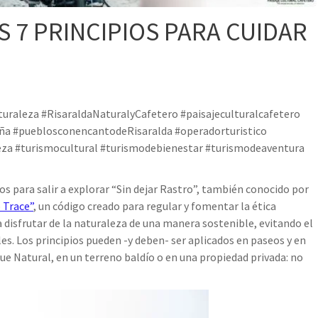
S 7 PRINCIPIOS PARA CUIDAR
uraleza #RisaraldaNaturalyCafetero #paisajeculturalcafetero
a #pueblosconencantodeRisaralda #operadorturistico
za #turismocultural #turismodebienestar #turismodeaventura
s para salir a explorar “Sin dejar Rastro”, también conocido por
 Trace”
, un código creado para regular y fomentar la ética
a disfrutar de la naturaleza de una manera sostenible, evitando el
s. Los principios pueden -y deben- ser aplicados en paseos y en
 Natural, en un terreno baldío o en una propiedad privada: no