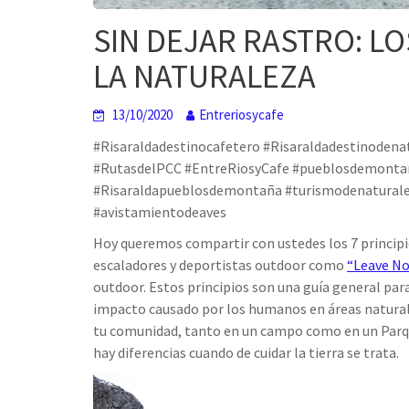
SIN DEJAR RASTRO: LO
LA NATURALEZA
13/10/2020
Entreriosycafe
#Risaraldadestinocafetero #Risaraldadestinodenat
#RutasdelPCC #EntreRiosyCafe #pueblosdemontañ
#Risaraldapueblosdemontaña #turismodenaturale
#avistamientodeaves
Hoy queremos compartir con ustedes los 7 principio
escaladores y deportistas outdoor como
“Leave No
outdoor. Estos principios son una guía general par
impacto causado por los humanos en áreas naturale
tu comunidad, tanto en un campo como en un Parque
hay diferencias cuando de cuidar la tierra se trata.