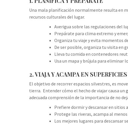
1. PLANIFICA Y PREPÁRATE
Una mala planificación normalmente resulta en ma
recursos culturales del lugar.
Averigua sobre las regulaciones del lug
Prepárate para clima extremo y emer
Organiza tu viaje y evita momentos de
De ser posible, organiza tu visita en 
Lleva tu comida en contenedores reuti
Usa un mapa y brújula para eliminar lo
2. VIAJA Y ACAMPA EN SUPERFICIE
El objetivo de recorrer espacios silvestres, es mov
tierra. Entender cómo el hecho de viajar causa un 
adecuada comprensión de la importancia de no deja
Prefiere dormir y descansar en sitios 
Protege las riveras, acampa al menos 
Los mejores lugares para descansar se