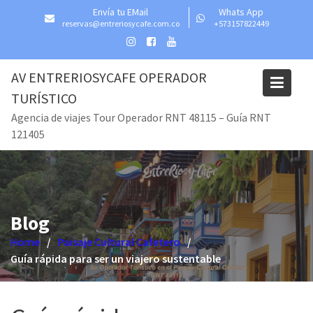
Skip
Envía tu EMail
Whats App
to
reservas@entreriosycafe.com.co
+573157822449
content
AV ENTRERIOSYCAFE OPERADOR
TURÍSTICO
Agencia de viajes Tour Operador RNT 48115 – Guía RNT
121405
Blog
Home
Paisaje Cultural Cafetero
Guía rápida para ser un viajero sustentable