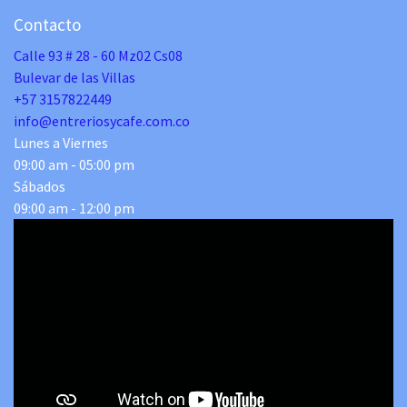
Contacto
Calle 93 # 28 - 60 Mz02 Cs08
Bulevar de las Villas
+57 3157822449
info@entreriosycafe.com.co
Lunes a Viernes
09:00 am - 05:00 pm
Sábados
09:00 am - 12:00 pm