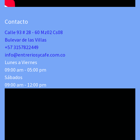
Contacto
Calle 93 # 28 - 60 Mz02 Cs08
Bulevar de las Villas
+57 3157822449
info@entreriosycafe.com.co
Lunes a Viernes
09:00 am - 05:00 pm
Sábados
09:00 am - 12:00 pm