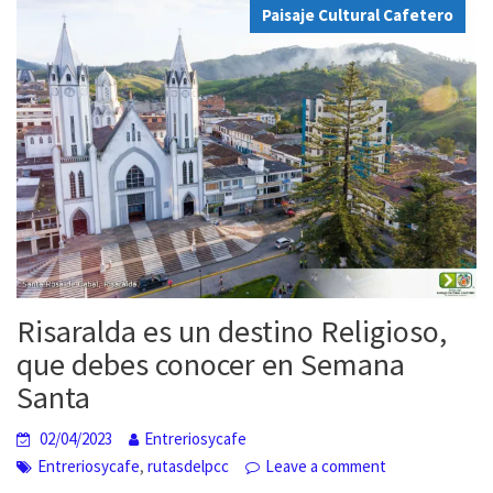
Paisaje Cultural Cafetero
Risaralda es un destino Religioso,
que debes conocer en Semana
Santa
02/04/2023
Entreriosycafe
,
Entreriosycafe
rutasdelpcc
Leave a comment