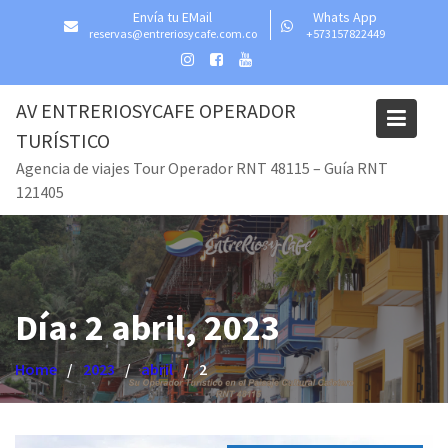
Skip
Envía tu EMail
Whats App
to
reservas@entreriosycafe.com.co
+573157822449
content
AV ENTRERIOSYCAFE OPERADOR
TURÍSTICO
Agencia de viajes Tour Operador RNT 48115 – Guía RNT
121405
Día:
2 abril, 2023
Home
2023
abril
2