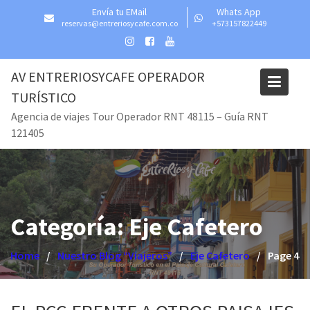
Skip
Envía tu EMail
Whats App
to
reservas@entreriosycafe.com.co
+573157822449
content
AV ENTRERIOSYCAFE OPERADOR
TURÍSTICO
Agencia de viajes Tour Operador RNT 48115 – Guía RNT
121405
Categoría:
Eje Cafetero
Home
Nuestro Blog “Viajeros”
Eje Cafetero
Page 4