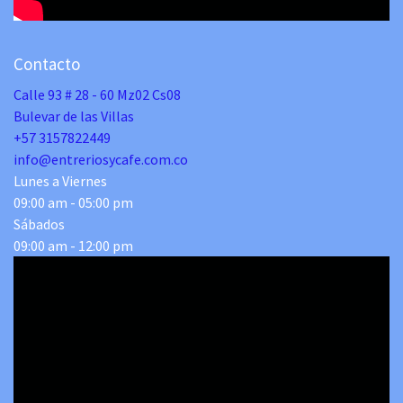
Contacto
Calle 93 # 28 - 60 Mz02 Cs08
Bulevar de las Villas
+57 3157822449
info@entreriosycafe.com.co
Lunes a Viernes
09:00 am - 05:00 pm
Sábados
09:00 am - 12:00 pm