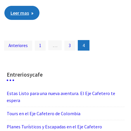
Leer mas
Paginación
…
4
Anteriores
1
3
de
entradas
Entreriosycafe
Estas Listo para una nueva aventura. El Eje Cafetero te
espera
Tours en el Eje Cafetero de Colombia
Planes Turísticos y Escapadas en el Eje Cafetero