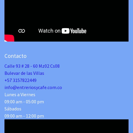
Contacto
Calle 93 # 28 - 60 Mz02 Cs08
Bulevar de las Villas
+57 3157822449
info@entreriosycafe.com.co
Lunes a Viernes
09:00 am - 05:00 pm
Sábados
09:00 am - 12:00 pm