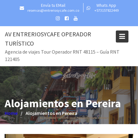
Skip
Envía tu EMail
Whats App
to
reservas@entreriosycafe.com.co
+573157822449
content
AV ENTRERIOSYCAFE OPERADOR
TURÍSTICO
Agencia de viajes Tour Operador RNT 48115 – Guía RNT
121405
Alojamientos en Pereira
Home
Alojamientos en Pereira