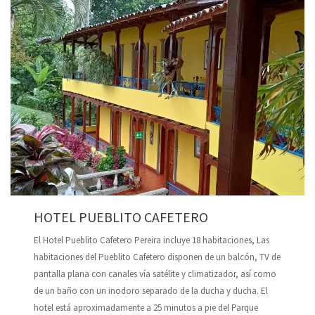
HOTEL PUEBLITO CAFETERO
El Hotel Pueblito Cafetero Pereira incluye 18 habitaciones, Las
habitaciones del Pueblito Cafetero disponen de un balcón, TV de
pantalla plana con canales vía satélite y climatizador, así como
de un baño con un inodoro separado de la ducha y ducha. El
hotel está aproximadamente a 25 minutos a pie del Parque