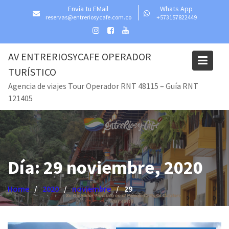
Skip
Envía tu EMail
Whats App
to
reservas@entreriosycafe.com.co
+573157822449
content
AV ENTRERIOSYCAFE OPERADOR
TURÍSTICO
Agencia de viajes Tour Operador RNT 48115 – Guía RNT
121405
Día:
29 noviembre, 2020
Home
2020
noviembre
29