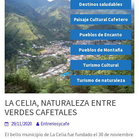
Destinos saludables
,
Paisaje Cultural Cafetero
,
Pueblos de Encanto
,
Pueblos de Montaña
,
Turismo Cultural
,
Turismo de naturaleza
LA CELIA, NATURALEZA ENTRE
VERDES CAFETALES
29/11/2020
Entreriosycafe
El bello municipio de La Celia fue fundado el 30 de noviembre